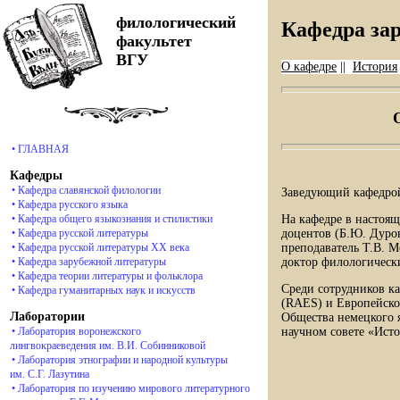
Использу
филологический
Кафедра за
факультет
ВГУ
О кафедре
||
История
• ГЛАВНАЯ
Кафедры
• Кафедра славянской филологии
Заведующий кафедро
• Кафедра русского языка
На кафедре в настоящ
• Кафедра общего языкознания и стилистики
доцентов (Б.Ю. Дуров
• Кафедра русской литературы
преподаватель Т.В. М
• Кафедра русской литературы ХХ века
доктор филологическ
• Кафедра зарубежной литературы
• Кафедра теории литературы и фольклора
Среди сотрудников к
• Кафедра гуманитарных наук и искусств
(RAES) и Европейско
Лаборатории
Общества немецкого 
научном совете «Ист
• Лаборатория воронежского
лингвокраеведения им. В.И. Собинниковой
• Лаборатория этнографии и народной культуры
им. С.Г. Лазутина
• Лаборатория по изучению мирового литературного