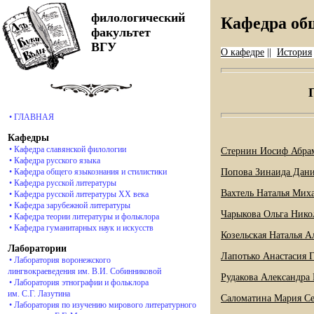
Использу
филологический
Кафедра об
факультет
ВГУ
О кафедре
||
История
• ГЛАВНАЯ
Кафедры
• Кафедра славянской филологии
Стернин Иосиф Абр
• Кафедра русского языка
Попова Зинаида Дан
• Кафедра общего языкознания и стилистики
• Кафедра русской литературы
Вахтель Наталья Мих
• Кафедра русской литературы ХХ века
• Кафедра зарубежной литературы
Чарыкова Ольга Нико
• Кафедра теории литературы и фольклора
• Кафедра гуманитарных наук и искусств
Козельская Наталья 
Лаборатории
Лапотько Анастасия 
• Лаборатория воронежского
лингвокраеведения им. В.И. Собинниковой
Рудакова Александра
• Лаборатория этнографии и фольклора
им. С.Г. Лазутина
Саломатина Мария С
• Лаборатория по изучению мирового литературного