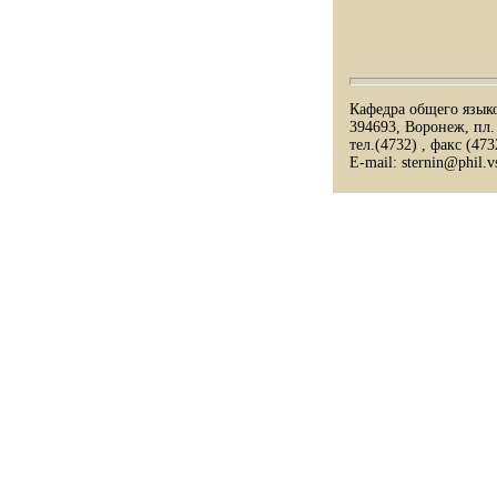
Кафедра общего язык
394693, Воронеж, пл.
тел.(4732) , факс (473
E-mail: sternin@phil.v